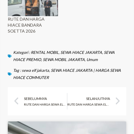
RUTE DAN HARGA
HIACE BANDARA
SOETTA 2026
Kategori :
RENTAL MOBIL
,
SEWA HIACE JAKARTA
,
SEWA
HIACE PREMIO
,
SEWA MOBIL JAKARTA
,
Umum
Tag :
sewa elf jakarta
,
SEWA HIACE JAKARTA | HARGA SEWA
HIACE COMMUTER
Prev
Ne
SEBELUMNYA
SELANJUTNYA
RUTE DAN HARGA SEWA ELF JAKARTA KE BALI TERBARU 2026
RUTE DAN HARGA SEWA ELF JAKARTA KE DIENG WONOSOBO 2026