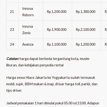
Innova
21
Rp.1.200.000
Rp.1.300.000
R
Reborn
Innova
23
Rp.1.900.000
Rp.2.100.000
R
Zenix
24
Avanza
Rp.1.100.000
Rp.1.200.000
R
Catatan
:
harga dapat berbeda tergantung kota, musim
liburan, dan kebijakan penyedia rental
Harga sewa Hiace Jakarta ke Yogyakarta
sudah termasuk
mobil, supir, BBM makan & inap, di luar harga toll, parkir, dan
tips driver.
Jadwal pemakaian 1 hari dimulai pukul 05.00 sd 23.00. Adapun