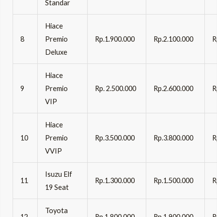
Standar
Hiace
8
Premio
Rp.1.900.000
Rp.2.100.000
R
Deluxe
Hiace
9
Premio
Rp. 2.500.000
Rp.2.600.000
R
VIP
Hiace
10
Premio
Rp.3.500.000
Rp.3.800.000
R
VVIP
Isuzu Elf
11
Rp.1.300.000
Rp.1.500.000
R
19 Seat
Toyota
12
Rp.1.800.000
Rp.1.900.000
R