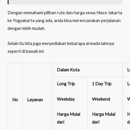
Dengan memahami pilihan rute dan harga
sewa Hiace Jakarta
ke Yogyakarta
yang ada, anda bisa merencanakan perjalanan
dengan lebih mudah.
Selain itu kita juga menyediakan bebarapa armada lainnya
seperti di bawah ini:
Dalam Kota
L
Long Trip
1 Day Trip
L
Weekday
Weekend
W
No
Layanan
Harga Mulai
Harga Mulai
H
dari
dari
d