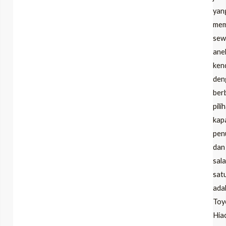
yan
mem
sew
ane
ken
den
ber
pili
kap
pen
dan
sal
sat
ada
Toy
Hia