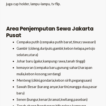
juga cup holder, lampu-lampu, tv flip.
Area Penjemputan Sewa Jakarta
Pusat
Cempaka putih (cempaka putih barat,timur,rawasari)
Gambir (cideng,duripulo,gambir,kebon kelapa,petojo
selatan,utara)
Johar baru (galur,kampung rawa,tanah tinggi)
kemayoran (cempaka baru,gunung sahari,harapan
mulia,kebon kosong,serdang)
Menteng (cikini,gondaria,kebon sirih,pegangsaan)
Sawah Besar (karang anyar,kartini,mangga dua,pasar
baru)
Senen (bungur,kenari,kramat,kwitang,paseban)
Tanah abang (bendungan hilir,gelora,kampung