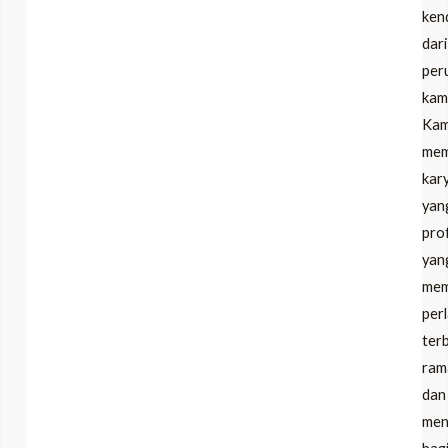
ken
dari
per
kami
Kam
memi
kar
yan
pro
yan
mem
per
terb
ram
dan
men