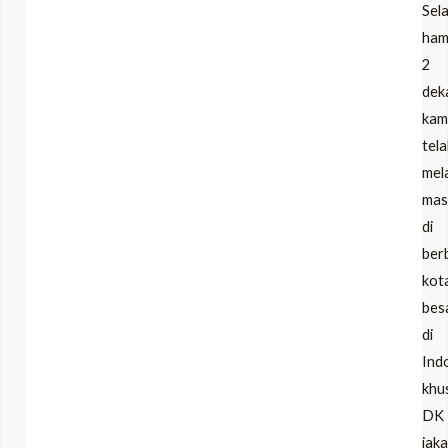
Sel
ham
2
dek
kam
tel
mel
mas
di
ber
kot
bes
di
Ind
khu
DK
jak