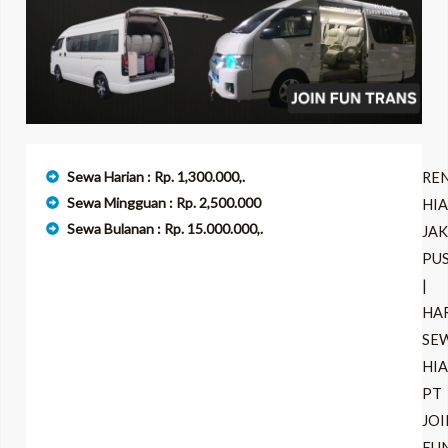
Sewa Harian : Rp. 1,300.000,.
RE
Sewa Mingguan : Rp. 2,500.000
HI
Sewa Bulanan : Rp. 15.000.000,.
JA
PU
|
HA
SE
HI
PT
JOI
FU