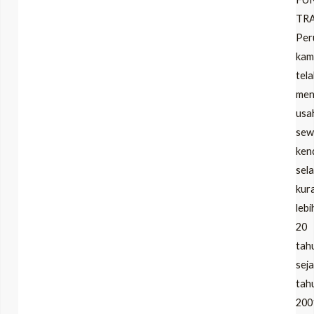
TR
Per
LE
kam
tel
LE
men
usa
sew
ken
sel
kur
lebi
20
tah
sej
tah
200