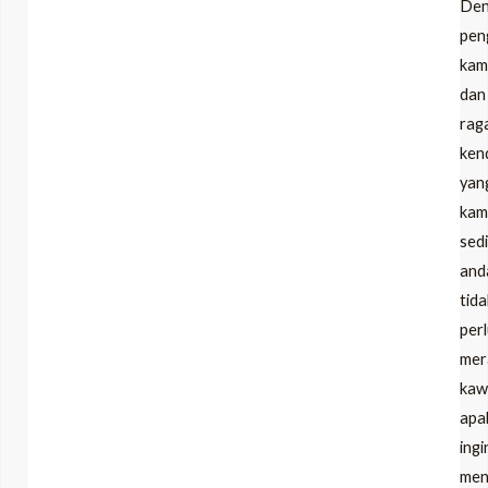
Den
pen
kam
dan
rag
ken
yan
kam
sed
and
tida
per
mer
kaw
apa
ingi
me