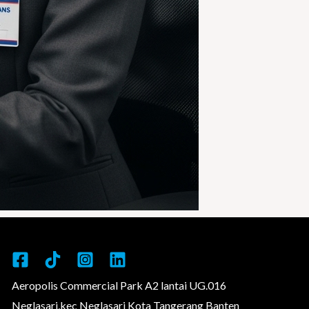
Aeropolis Commercial Park A2 lantai UG.016
Neglasari,kec Neglasari Kota Tangerang Banten