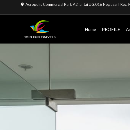
Lewati
Aeropolis Commercial Park A2 lantai UG.016 Neglasari, Kec
ke
konten
Home
PROFILE
A