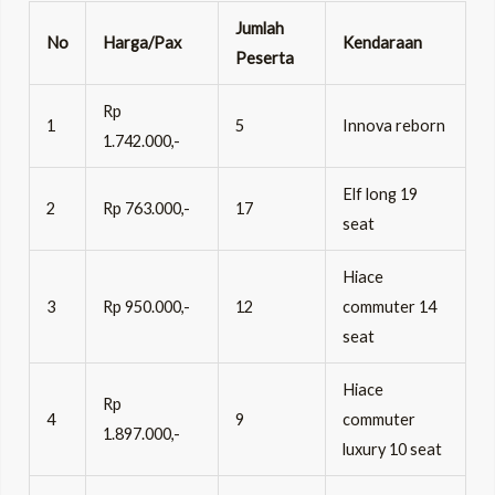
Jumlah
No
Harga/Pax
Kendaraan
Peserta
Rp
1
5
Innova reborn
1.742.000,-
Elf long 19
2
Rp 763.000,-
17
seat
Hiace
3
Rp 950.000,-
12
commuter 14
seat
Hiace
Rp
4
9
commuter
1.897.000,-
luxury 10 seat