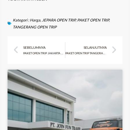
Kategori :
Harga
,
JEPARA OPEN TRIP
,
PAKET OPEN TRIP
,
TANGERANG OPEN TRIP
Prev
Ne
SEBELUMNYA
SELANJUTNYA
PAKET OPEN TRIP JAKARTA KE JEPARA JAWA-TENGAH 3D2N
PAKET OPEN TRIP TANGERANG KE SOLO 4D3N