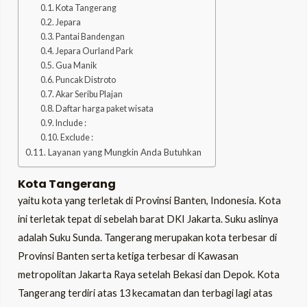
Kota Tangerang
Jepara
Pantai Bandengan
LE
Jepara Ourland Park
Gua Manik
Puncak Distroto
LE
Akar Seribu Plajan
Daftar harga paket wisata
Include :
Exclude :
Layanan yang Mungkin Anda Butuhkan
Kota Tangerang
yaitu kota yang terletak di Provinsi Banten, Indonesia. Kota
ini terletak tepat di sebelah barat DKI Jakarta. Suku aslinya
adalah Suku Sunda. Tangerang merupakan kota terbesar di
Provinsi Banten serta ketiga terbesar di Kawasan
metropolitan Jakarta Raya setelah Bekasi dan Depok. Kota
Tangerang terdiri atas 13 kecamatan dan terbagi lagi atas