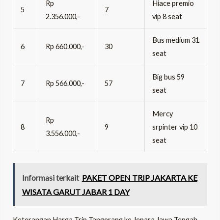
Rp
Hiace premio
5
7
2.356.000,-
vip 8 seat
Bus medium 31
6
Rp 660.000,-
30
seat
Big bus 59
7
Rp 566.000,-
57
seat
Mercy
Rp
8
9
srpinter vip 10
3.556.000,-
seat
Informasi terkait
PAKET OPEN TRIP JAKARTA KE
WISATA GARUT JABAR 1 DAY
Keterangan Harga Trip Tangerang ke Jepara Jawa Tengah