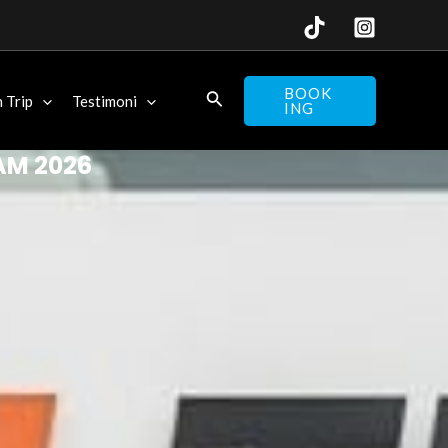
BOOK
 Trip
Testimoni
ING
AM 2026