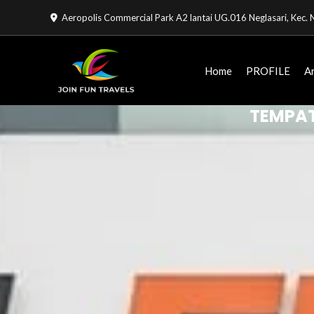
Lewati
Aeropolis Commercial Park A2 lantai UG.016 Neglasari, Kec
ke
konten
Home
PROFILE
A
TEMPAT