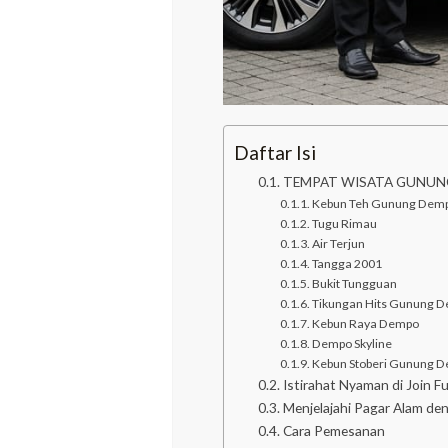
Daftar Isi
TEMPAT WISATA GUNUNG
Kebun Teh Gunung Dem
Tugu Rimau
Air Terjun
Tangga 2001
Bukit Tungguan
Tikungan Hits Gunung 
Kebun Raya Dempo
Dempo Skyline
Kebun Stoberi Gunung 
Istirahat Nyaman di Join Fu
Menjelajahi Pagar Alam de
Cara Pemesanan