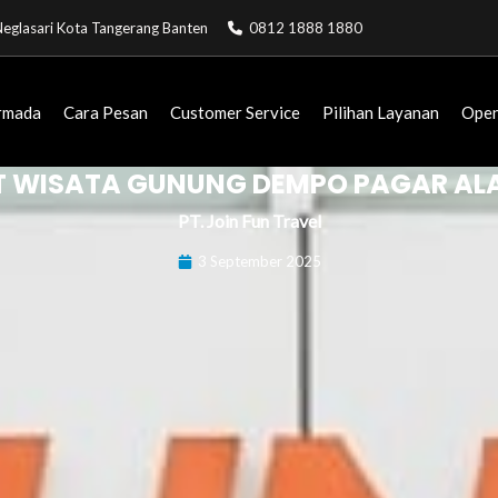
. Neglasari Kota Tangerang Banten
0812 1888 1880
rmada
Cara Pesan
Customer Service
Pilihan Layanan
Open
 WISATA GUNUNG DEMPO PAGAR AL
PT. Join Fun Travel
3 September 2025