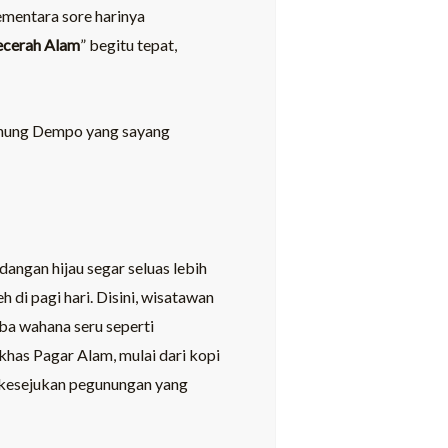
ementara sore harinya
ecerah Alam
” begitu tepat,
 Gunung Dempo yang sayang
ngan hijau segar seluas lebih
 di pagi hari. Disini, wisatawan
oba wahana seru seperti
 khas Pagar Alam, mulai dari kopi
n kesejukan pegunungan yang