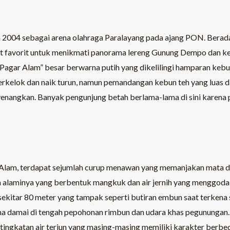
2004 sebagai arena olahraga Paralayang pada ajang PON. Berada 
pot favorit untuk menikmati panorama lereng Gunung Dempo dan k
n “Pagar Alam” besar berwarna putih yang dikelilingi hamparan keb
rkelok dan naik turun, namun pemandangan kebun teh yang luas da
enangkan. Banyak pengunjung betah berlama-lama di sini karena
Alam, terdapat sejumlah curup menawan yang memanjakan mata d
 alaminya yang berbentuk mangkuk dan air jernih yang menggod
 sekitar 80 meter yang tampak seperti butiran embun saat terkena 
 damai di tengah pepohonan rimbun dan udara khas pegunungan. 
ingkatan air terjun yang masing-masing memiliki karakter berbed