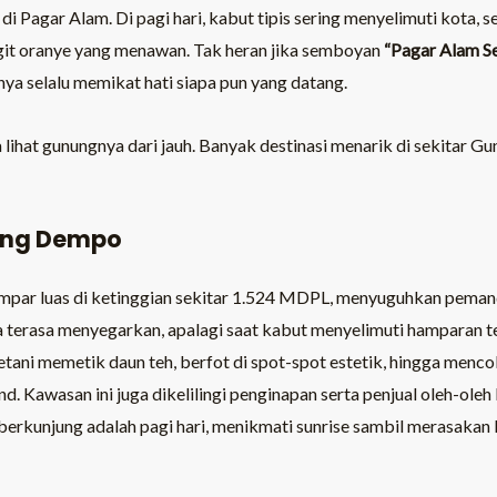
Pagar Alam. Di pagi hari, kabut tipis sering menyelimuti kota, s
it oranye yang menawan. Tak heran jika semboyan
“Pagar Alam S
ya selalu memikat hati siapa pun yang datang.
a lihat gunungnya dari jauh. Banyak destinasi menarik di sekitar
ung Dempo
ar luas di ketinggian sekitar 1.524 MDPL, menyuguhkan pemanda
a terasa menyegarkan, apalagi saat kabut menyelimuti hamparan teh
petani memetik daun teh, berfot di spot-spot estetik, hingga menc
nd. Kawasan ini juga dikelilingi penginapan serta penjual oleh-oleh
 berkunjung adalah pagi hari, menikmati sunrise sambil merasaka