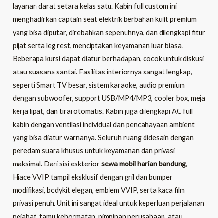
layanan darat setara kelas satu. Kabin full custom ini
menghadirkan captain seat elektrik berbahan kulit premium
yang bisa diputar, direbahkan sepenuhnya, dan dilengkapi fitur
pijat serta leg rest, menciptakan keyamanan luar biasa.
Beberapa kursi dapat diatur berhadapan, cocok untuk diskusi
atau suasana santai. Fasilitas interiornya sangat lengkap,
seperti Smart TV besar, sistem karaoke, audio premium
dengan subwoofer, support USB/MP4/MP3, cooler box, meja
kerja lipat, dan tirai otomatis. Kabin juga dilengkapi AC full
kabin dengan ventilasi individual dan pencahayaan ambient
yang bisa diatur warnanya. Seluruh ruang didesain dengan
peredam suara khusus untuk keyamanan dan privasi
maksimal. Dari sisi eskterior
sewa mobil harian bandung
,
Hiace VVIP tampil eksklusif dengan gril dan bumper
modifikasi, bodykit elegan, emblem VVIP, serta kaca film
privasi penuh. Unit ini sangat ideal untuk keperluan perjalanan
pejabat, tamu kehormatan, pimpinan perusahaan, atau