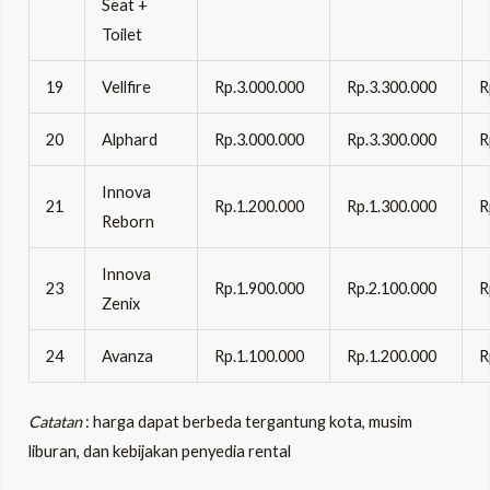
Seat +
Toilet
19
Vellfire
Rp.3.000.000
Rp.3.300.000
R
20
Alphard
Rp.3.000.000
Rp.3.300.000
R
Innova
21
Rp.1.200.000
Rp.1.300.000
R
Reborn
Innova
23
Rp.1.900.000
Rp.2.100.000
R
Zenix
24
Avanza
Rp.1.100.000
Rp.1.200.000
R
Catatan
: harga dapat berbeda tergantung kota, musim
liburan, dan kebijakan penyedia rental