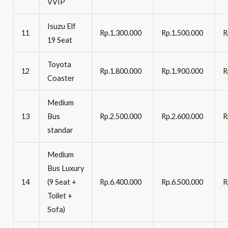
VVIP
Isuzu Elf
11
Rp.1.300.000
Rp.1.500.000
R
19 Seat
Toyota
12
Rp.1.800.000
Rp.1.900.000
R
Coaster
Medium
13
Bus
Rp.2.500.000
Rp.2.600.000
R
standar
Medium
Bus Luxury
14
(9 Seat +
Rp.6.400.000
Rp.6.500.000
R
Toilet +
Sofa)