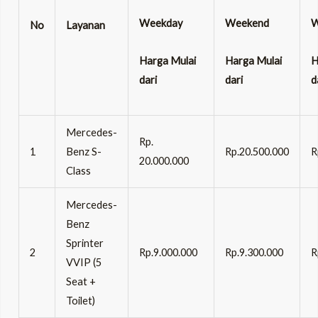
Weekday
Weekend
W
No
Layanan
Harga Mulai
Harga Mulai
H
dari
dari
d
Mercedes-
Rp.
1
Benz S-
Rp.20.500.000
R
20.000.000
Class
Mercedes-
Benz
Sprinter
2
Rp.9.000.000
Rp.9.300.000
R
VVIP (5
Seat +
Toilet)