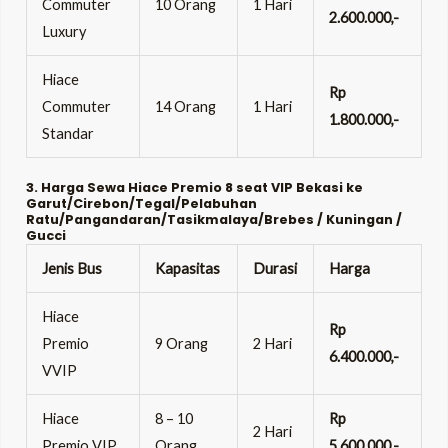
Commuter
10 Orang
1 Hari
2.600.000,-
Luxury
Hiace
Rp
Commuter
14 Orang
1 Hari
1.800.000,-
Standar
3. Harga Sewa Hiace Premio 8 seat VIP Bekasi ke
Garut/Cirebon/Tegal/Pelabuhan
Ratu/Pangandaran/Tasikmalaya/Brebes / Kuningan /
Gucci
Jenis Bus
Kapasitas
Durasi
Harga
Hiace
Rp
Premio
9 Orang
2 Hari
6.400.000,-
VVIP
Hiace
8 – 10
Rp
2 Hari
Premio VIP
Orang
5.600.000,-