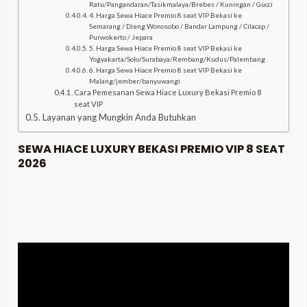
Ratu/Pangandaran/Tasikmalaya/Brebes / Kuningan / Gucci
4. Harga Sewa Hiace Premio 8 seat VIP Bekasi ke
Semarang / Dieng Wonosobo / Bandar Lampung / Cilacap /
LE
Purwokerto / Jepara
5. Harga Sewa Hiace Premio 8 seat VIP Bekasi ke
Yogyakarta/Solo/Surabaya/Rembang/Kudus/Palembang
6. Harga Sewa Hiace Premio 8 seat VIP Bekasi ke
Malang/jember/banyuwangi
LE
Cara Pemesanan Sewa Hiace Luxury Bekasi Premio 8
seat VIP
Layanan yang Mungkin Anda Butuhkan
SEWA HIACE LUXURY BEKASI PREMIO VIP 8 SEAT
2026