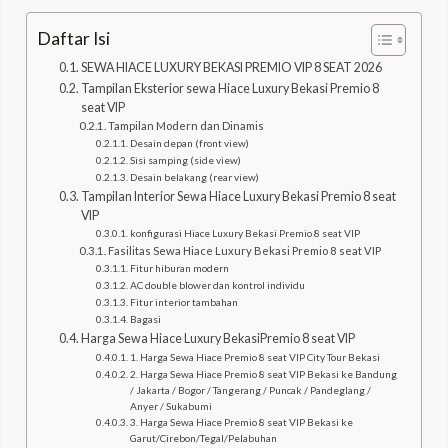
Daftar Isi
SEWA HIACE LUXURY BEKASI PREMIO VIP 8 SEAT 2026
Tampilan Eksterior sewa Hiace Luxury Bekasi Premio 8
seat VIP
Tampilan Modern dan Dinamis
Desain depan (front view)
Sisi samping (side view)
Desain belakang (rear view)
Tampilan Interior Sewa Hiace Luxury Bekasi Premio 8 seat
VIP
konfigurasi Hiace Luxury Bekasi Premio 8 seat VIP
Fasilitas Sewa Hiace Luxury Bekasi Premio 8 seat VIP
Fitur hiburan modern
AC double blower dan kontrol individu
Fitur interior tambahan
Bagasi
Harga Sewa Hiace Luxury BekasiPremio 8 seat VIP
1. Harga Sewa Hiace Premio 8 seat VIP City Tour Bekasi
2. Harga Sewa Hiace Premio 8 seat VIP Bekasi ke Bandung
/ Jakarta / Bogor / Tangerang / Puncak / Pandeglang /
Anyer / Sukabumi
3. Harga Sewa Hiace Premio 8 seat VIP Bekasi ke
Garut/Cirebon/Tegal/Pelabuhan