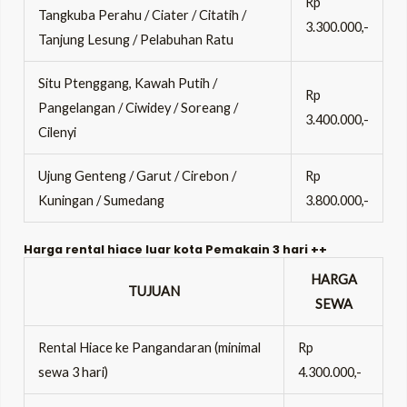
Rp
Tangkuba Perahu / Ciater / Citatih /
3.300.000,-
Tanjung Lesung / Pelabuhan Ratu
Situ Ptenggang, Kawah Putih /
Rp
Pangelangan / Ciwidey / Soreang /
3.400.000,-
Cilenyi
Ujung Genteng / Garut / Cirebon /
Rp
Kuningan / Sumedang
3.800.000,-
Harga rental hiace luar kota Pemakain 3 hari ++
HARGA
TUJUAN
SEWA
Rental Hiace ke Pangandaran (minimal
Rp
sewa 3 hari)
4.300.000,-