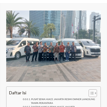
LE
LE
Daftar Isi
PUSAT SEWA HIACE JAKARTA RESMI OWNER LANGSUNG
TANPA PERANTARA
DAFTAR HARGA SEWA HIACE JAKARTA