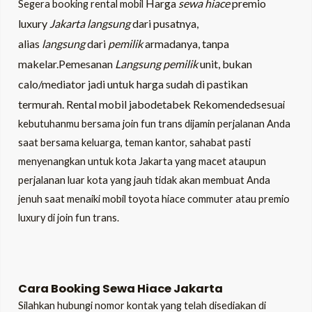
Harga
sewa hiace
premio
Segera booking rental mobil
luxury
Jakarta langsung
dari pusatnya,
alias
langsung
dari
pemilik
armadanya, tanpa
makelar.Pemesanan
Langsung pemilik
unit, bukan
calo/mediator jadi untuk harga sudah di pastikan
termurah. Rental mobil jabodetabek Rekomended
sesuai
kebutuhanmu bersama join fun trans dijamin perjalanan Anda
saat bersama keluarga, teman kantor, sahabat pasti
menyenangkan untuk kota Jakarta yang macet ataupun
perjalanan luar kota yang jauh tidak akan membuat Anda
jenuh saat menaiki mobil toyota hiace commuter atau premio
luxury di
join fun trans
.
Cara Booking Sewa Hiace Jakarta
Silahkan hubungi nomor kontak yang telah disediakan di