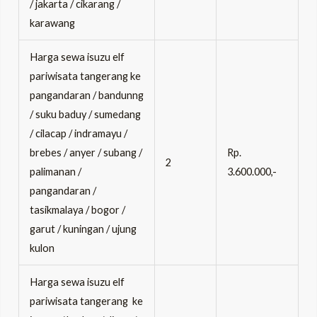
/ jakarta / cikarang /
karawang
Harga sewa isuzu elf
pariwisata tangerang ke
pangandaran / bandunng
/ suku baduy / sumedang
/ cilacap / indramayu /
Rp.
brebes / anyer / subang /
2
3.600.000,-
palimanan /
pangandaran /
tasikmalaya / bogor /
garut / kuningan / ujung
kulon
Harga sewa isuzu elf
pariwisata tangerang ke