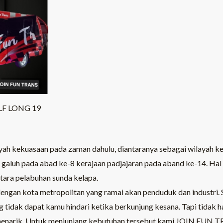
LF LONG 19
ayah kekuasaan pada zaman dahulu, diantaranya sebagai wilayah 
 galuh pada abad ke-8 kerajaan padjajaran pada aband ke-14. Hal 
tara pelabuhan sunda kelapa.
gan kota metropolitan yang ramai akan penduduk dan industri. Sel
g tidak dapat kamu hindari ketika berkunjung kesana. Tapi tidak h
menarik. Untuk menjunjang kebutuhan tersebut kami
JOIN FUN T