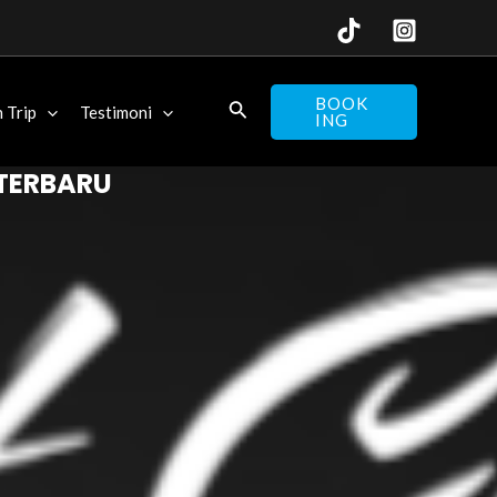
BOOK
 Trip
Testimoni
ING
F TERBARU