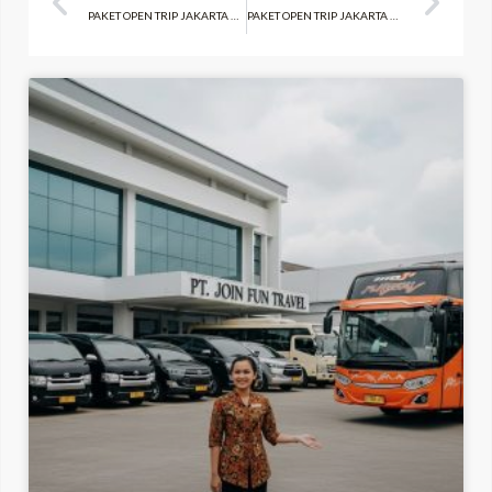
PAKET OPEN TRIP JAKARTA KE SOLO JAWA-TENGAH 4D 3N
PAKET OPEN TRIP JAKARTA KE BROMO MALANG JATIM 5D 4N