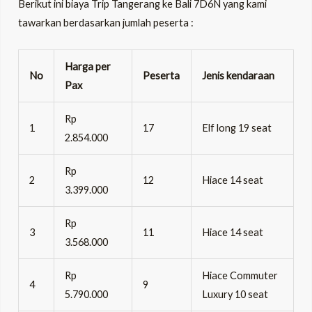
Berikut ini biaya Trip Tangerang ke Bali 7D6N yang kami
tawarkan berdasarkan jumlah peserta :
Harga per
No
Peserta
Jenis kendaraan
Pax
Rp
1
17
Elf long 19 seat
2.854.000
Rp
2
12
Hiace 14 seat
3.399.000
Rp
3
11
Hiace 14 seat
3.568.000
Rp
Hiace Commuter
4
9
5.790.000
Luxury 10 seat