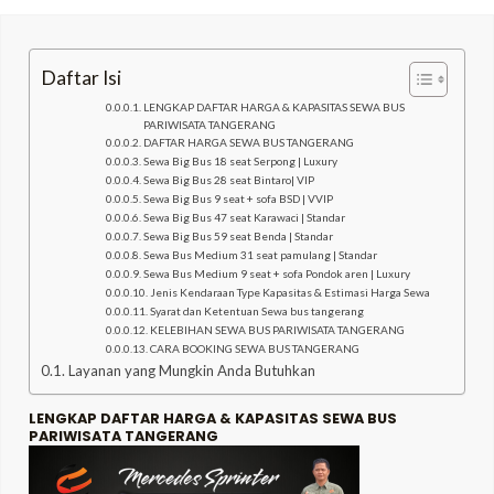
Daftar Isi
LENGKAP DAFTAR HARGA & KAPASITAS SEWA BUS
PARIWISATA TANGERANG
LE
DAFTAR HARGA SEWA BUS TANGERANG
Sewa Big Bus 18 seat Serpong | Luxury
Sewa Big Bus 28 seat Bintaro| VIP
Sewa Big Bus 9 seat + sofa BSD | VVIP
Sewa Big Bus 47 seat Karawaci | Standar
LE
Sewa Big Bus 59 seat Benda | Standar
Sewa Bus Medium 31 seat pamulang | Standar
Sewa Bus Medium 9 seat + sofa Pondok aren | Luxury
Jenis Kendaraan Type Kapasitas & Estimasi Harga Sewa
Syarat dan Ketentuan Sewa bus tangerang
KELEBIHAN SEWA BUS PARIWISATA TANGERANG
CARA BOOKING SEWA BUS TANGERANG
Layanan yang Mungkin Anda Butuhkan
LENGKAP DAFTAR HARGA & KAPASITAS SEWA BUS
PARIWISATA TANGERANG