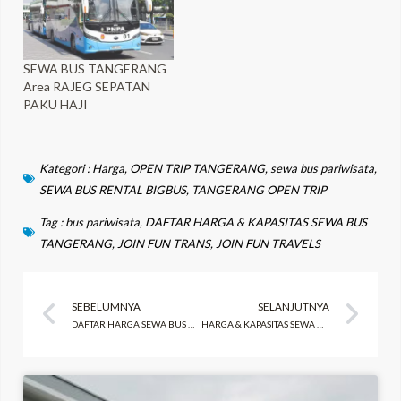
SEWA BUS TANGERANG
Area RAJEG SEPATAN
PAKU HAJI
Kategori :
Harga
,
OPEN TRIP TANGERANG
,
sewa bus pariwisata
,
SEWA BUS RENTAL BIGBUS
,
TANGERANG OPEN TRIP
Tag :
bus pariwisata
,
DAFTAR HARGA & KAPASITAS SEWA BUS
TANGERANG
,
JOIN FUN TRANS
,
JOIN FUN TRAVELS
Prev
Ne
SEBELUMNYA
SELANJUTNYA
DAFTAR HARGA SEWA BUS BEKASI | CARTER BUS BEKASI
HARGA & KAPASITAS SEWA HIACE COMMUTER BEKASI