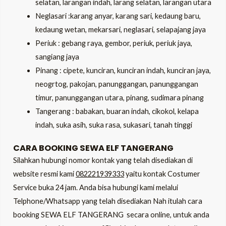
selatan, larangan indah, larang selatan, larangan utara
Neglasari :karang anyar, karang sari, kedaung baru,
kedaung wetan, mekarsari, neglasari, selapajang jaya
Periuk : gebang raya, gembor, periuk, periuk jaya,
sangiang jaya
Pinang : cipete, kunciran, kunciran indah, kunciran jaya,
neogrtog, pakojan, panunggangan, panunggangan
timur, panunggangan utara, pinang, sudimara pinang
Tangerang : babakan, buaran indah, cikokol, kelapa
indah, suka asih, suka rasa, sukasari, tanah tinggi
CARA BOOKING SEWA ELF TANGERANG
Silahkan hubungi nomor kontak yang telah disediakan di
website resmi kami
082221939333
yaitu kontak Costumer
Service buka 24 jam. Anda bisa hubungi kami melalui
Telphone/Whatsapp yang telah disediakan Nah itulah cara
booking
SEWA ELF TANGERANG
secara online, untuk anda