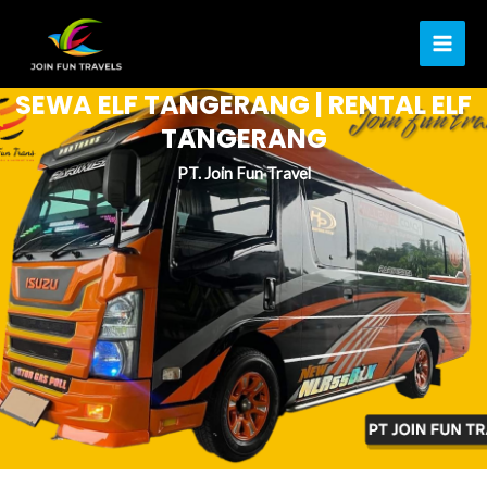
Lewati
MAI
ke
ME
konten
SEWA ELF TANGERANG | RENTAL ELF
TANGERANG
PT. Join Fun Travel