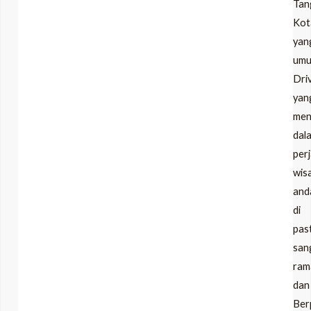
Tan
Kot
LE
yan
umu
Dri
LE
yan
men
dal
per
wis
and
di
pas
san
ram
dan
Ber