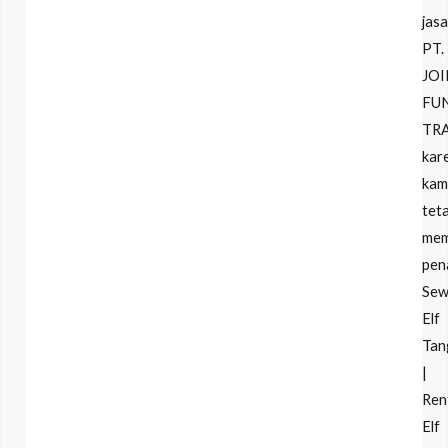
jasa
PT.
JOI
FU
TR
kar
kam
tet
mem
pen
Se
Elf
Tan
|
Ren
Elf