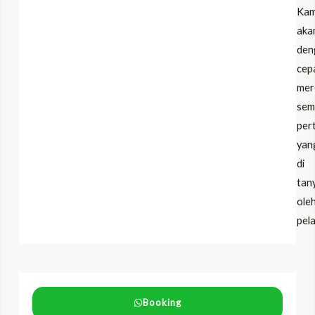
Kam
aka
den
cep
mer
sem
per
yan
di
tan
ole
pel
Booking