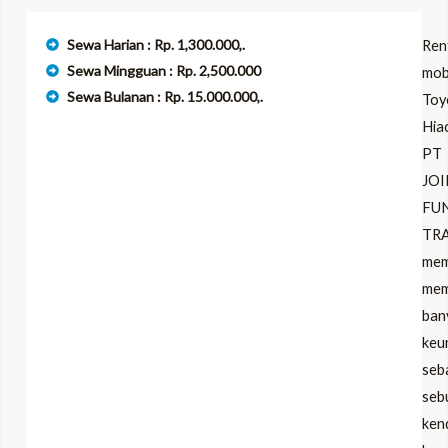
Sewa Harian : Rp. 1,300.000,.
Ren
Sewa Mingguan : Rp. 2,500.000
mob
Sewa Bulanan : Rp. 15.000.000,.
Toy
Hia
PT
JOI
FU
TR
me
memi
ban
keu
seb
seb
ken