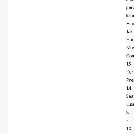
per
kam
Hia
Jak
Har
Mu
Com
15
Kurs
Pre
14
Sea
Lux
8
–
10