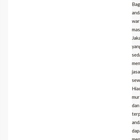
Bag
and
war
mas
Jak
yan
sed
men
jasa
sew
Hia
mur
dan
ter
and
dap
men