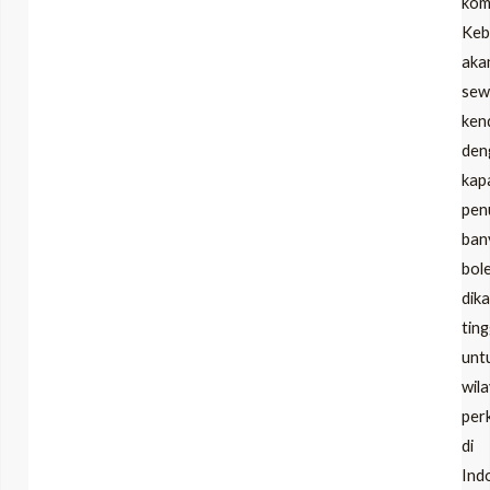
kome
Keb
LE
aka
sew
ken
LE
den
kap
pen
ban
bol
dik
ting
unt
wil
per
di
Ind