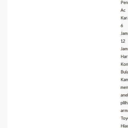
Pen
Ac
Kar
6
Jam
12
Jam
Har
Kon
Bul
Kam
men
ane
pili
arm
Toy
Hia