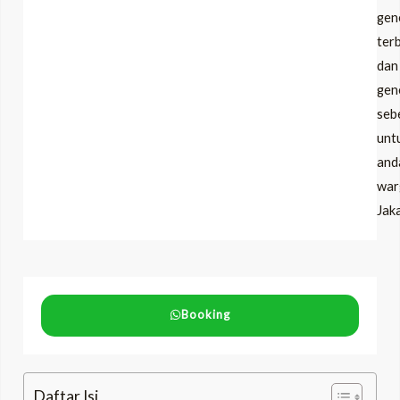
gen
ter
dan
gen
seb
unt
and
war
Jaka
Booking
Daftar Isi