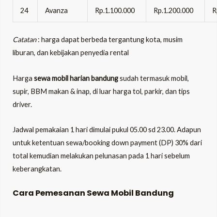
24
Avanza
Rp.1.100.000
Rp.1.200.000
R
Catatan
: harga dapat berbeda tergantung kota, musim
liburan, dan kebijakan penyedia rental
Harga
sewa
mobil harian bandung
sudah termasuk mobil,
supir, BBM makan & inap, di luar harga tol, parkir, dan tips
driver.
Jadwal pemakaian 1 hari dimulai pukul 05.00 sd 23.00. Adapun
untuk ketentuan sewa/booking down payment (DP) 30% dari
total kemudian melakukan pelunasan pada 1 hari sebelum
keberangkatan.
Cara Pemesanan
Sewa Mobil Bandung