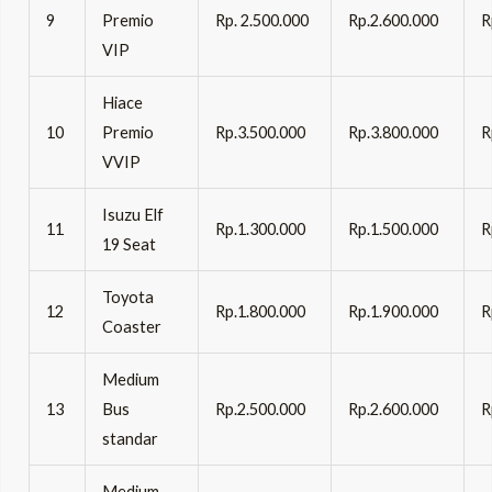
9
Premio
Rp. 2.500.000
Rp.2.600.000
R
VIP
Hiace
10
Premio
Rp.3.500.000
Rp.3.800.000
R
VVIP
Isuzu Elf
11
Rp.1.300.000
Rp.1.500.000
R
19 Seat
Toyota
12
Rp.1.800.000
Rp.1.900.000
R
Coaster
Medium
13
Bus
Rp.2.500.000
Rp.2.600.000
R
standar
Medium