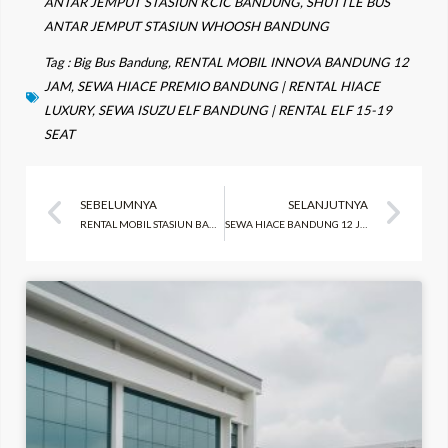
ANTAR JEMPUT STASIUN KCIC BANDUNG
,
SHUTTLE BUS
ANTAR JEMPUT STASIUN WHOOSH BANDUNG
Tag :
Big Bus Bandung
,
RENTAL MOBIL INNOVA BANDUNG 12
JAM
,
SEWA HIACE PREMIO BANDUNG | RENTAL HIACE
LUXURY
,
SEWA ISUZU ELF BANDUNG | RENTAL ELF 15-19
SEAT
Prev
Ne
SEBELUMNYA
SELANJUTNYA
RENTAL MOBIL STASIUN BANDUNG TEGAL LUAR
SEWA HIACE BANDUNG 12 JAM PASIR KALIKI