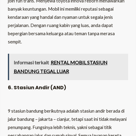
join fun trans. Menyewa toyota innova reborn menawarkan
banyak keuntungan. Mobil ini memiliki reputasi sebagai
kendaraan yang handal dan nyaman untuk segala jenis
perjalanan. Dengan ruang kabin yang luas, anda dapat
bepergian bersama keluarga atau teman tanpa merasa
sempit.
Informasi terkait
RENTAL MOBIL STASIUN
BANDUNG TEGAL LUAR
6. Stasiun Andir (AND)
9 stasiun bandung berikutnya adalah stasiun andir berada di
jalur bandung – jakarta – cianjur, tetapi saat ini tidak melayani
penumpang. Fungsinya lebih teknis, yakni sebagai titik
percabangan jalur dan rumah sinyal. Semua layanan kereta