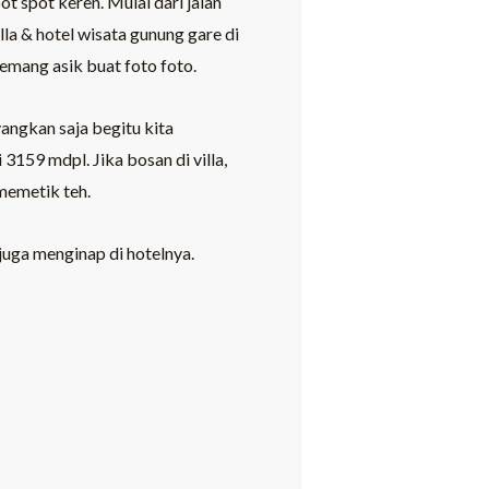
t spot keren. Mulai dari jalan
lla & hotel wisata gunung gare di
 emang asik buat foto foto.
angkan saja begitu kita
159 mdpl. Jika bosan di villa,
memetik teh.
juga menginap di hotelnya.