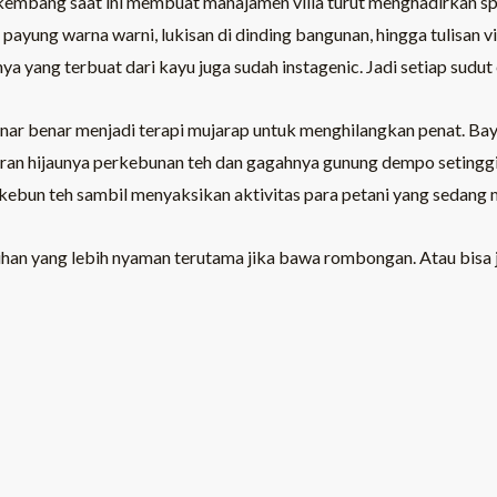
rkembang saat ini membuat manajamen villa turut menghadirkan spo
 payung warna warni, lukisan di dinding bangunan, hingga tulisan vi
ya yang terbuat dari kayu juga sudah instagenic. Jadi setiap sudut
enar benar menjadi terapi mujarap untuk menghilangkan penat. Bay
n hijaunya perkebunan teh dan gagahnya gunung dempo setinggi 3
 kebun teh sambil menyaksikan aktivitas para petani yang sedang 
lihan yang lebih nyaman terutama jika bawa rombongan. Atau bisa 