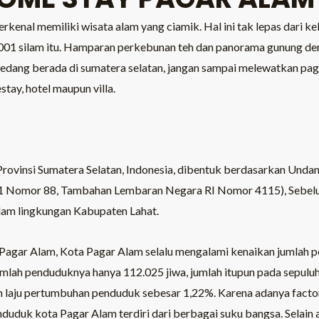
erkenal memiliki wisata alam yang ciamik. Hal ini tak lepas dari
001 silam itu. Hamparan perkebunan teh dan panorama gunung dem
sedang berada di sumatera selatan, jangan sampai melewatkan pag
tay, hotel maupun villa.
 Provinsi Sumatera Selatan, Indonesia, dibentuk berdasarkan Un
1 Nomor 88, Tambahan Lembaran Negara RI Nomor 4115), Sebel
lam lingkungan Kabupaten Lahat.
Pagar Alam, Kota Pagar Alam selalu mengalami kenaikan jumlah p
mlah penduduknya hanya 112.025 jiwa, jumlah itupun pada sepulu
n laju pertumbuhan penduduk sebesar 1,22%. Karena adanya factor
duduk kota Pagar Alam terdiri dari berbagai suku bangsa. Selain 