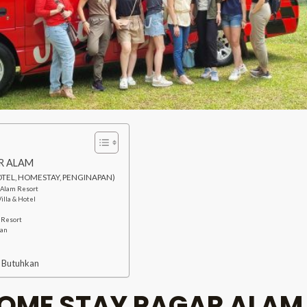
R ALAM
OTEL, HOMESTAY, PENGINAPAN)
 Alam Resort
illa & Hotel
h Resort
uan
 Butuhkan
HOME STAY PAGAR ALAM