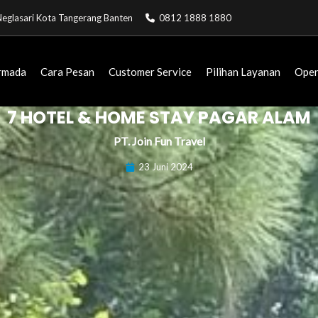
. Neglasari Kota Tangerang Banten
0812 1888 1880
rmada
Cara Pesan
Customer Service
Pilihan Layanan
Open
7 HOTEL & HOME STAY PAGAR ALAM
PT. Join Fun Travel
23 Juni 2024