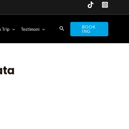
BOOK
 Trip
Testimoni
ING
ata