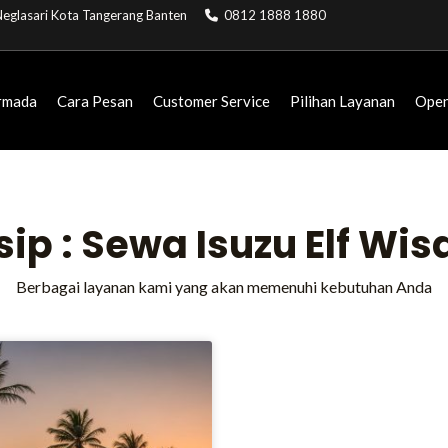
. Neglasari Kota Tangerang Banten
0812 1888 1880
rmada
Cara Pesan
Customer Service
Pilihan Layanan
Open
sip : Sewa Isuzu Elf Wis
Berbagai layanan kami yang akan memenuhi kebutuhan Anda