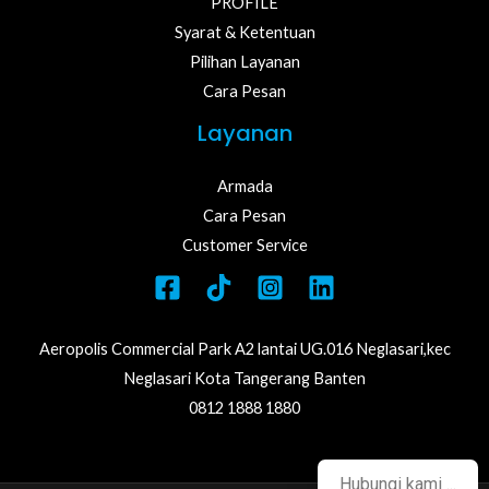
PROFILE
Syarat & Ketentuan
LE
Pilihan Layanan
Cara Pesan
Layanan
LE
Armada
Cara Pesan
Customer Service
Aeropolis Commercial Park A2 lantai UG.016 Neglasari,kec
Neglasari Kota Tangerang Banten
0812 1888 1880
Hubungi kami ...