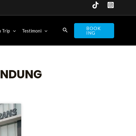
BOOK
 Trip
Testimoni
ING
BANDUNG