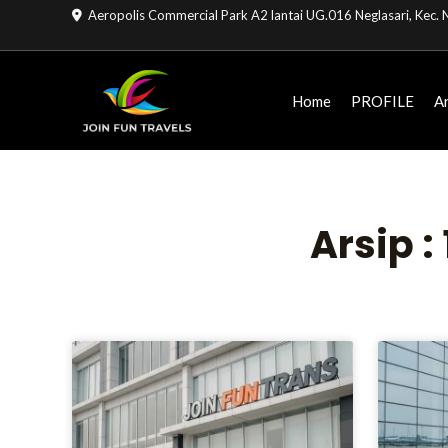
Lewati
Aeropolis Commercial Park A2 lantai UG.016 Neglasari, Kec
ke
konten
Home
PROFILE
A
Arsip 